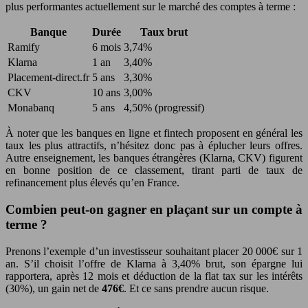
plus performantes actuellement sur le marché des comptes à terme :
Banque
Durée
Taux brut
Ramify
6 mois
3,74%
Klarna
1 an
3,40%
Placement-direct.fr
5 ans
3,30%
CKV
10 ans
3,00%
Monabanq
5 ans
4,50% (progressif)
À noter que les banques en ligne et fintech proposent en général les
taux les plus attractifs, n’hésitez donc pas à éplucher leurs offres.
Autre enseignement, les banques étrangères (Klarna, CKV) figurent
en bonne position de ce classement, tirant parti de taux de
refinancement plus élevés qu’en France.
Combien peut-on gagner en plaçant sur un compte à
terme ?
Prenons l’exemple d’un investisseur souhaitant placer 20 000€ sur 1
an. S’il choisit l’offre de Klarna à 3,40% brut, son épargne lui
rapportera, après 12 mois et déduction de la flat tax sur les intérêts
(30%), un gain net de
476€
. Et ce sans prendre aucun risque.