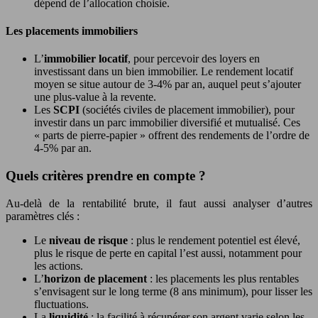
dépend de l’allocation choisie.
Les placements immobiliers
L’
immobilier locatif
, pour percevoir des loyers en
investissant dans un bien immobilier. Le rendement locatif
moyen se situe autour de 3-4% par an, auquel peut s’ajouter
une plus-value à la revente.
Les
SCPI
(sociétés civiles de placement immobilier), pour
investir dans un parc immobilier diversifié et mutualisé. Ces
« parts de pierre-papier » offrent des rendements de l’ordre de
4-5% par an.
Quels critères prendre en compte ?
Au-delà de la rentabilité brute, il faut aussi analyser d’autres
paramètres clés :
Le
niveau de risque
: plus le rendement potentiel est élevé,
plus le risque de perte en capital l’est aussi, notamment pour
les actions.
L’
horizon de placement
: les placements les plus rentables
s’envisagent sur le long terme (8 ans minimum), pour lisser les
fluctuations.
La
liquidité
: la facilité à récupérer son argent varie selon les