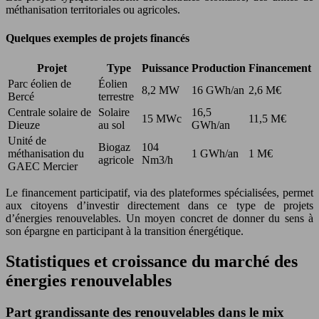
méthanisation territoriales ou agricoles.
Quelques exemples de projets financés
Projet
Type
Puissance
Production
Financement
Parc éolien de
Éolien
8,2 MW
16 GWh/an
2,6 M€
Bercé
terrestre
Centrale solaire de
Solaire
16,5
15 MWc
11,5 M€
Dieuze
au sol
GWh/an
Unité de
Biogaz
104
méthanisation du
1 GWh/an
1 M€
agricole
Nm3/h
GAEC Mercier
Le financement participatif, via des plateformes spécialisées, permet
aux citoyens d’investir directement dans ce type de projets
d’énergies renouvelables. Un moyen concret de donner du sens à
son épargne en participant à la transition énergétique.
Statistiques et croissance du marché des
énergies renouvelables
Part grandissante des renouvelables dans le mix