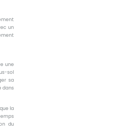
lement
vec un
rement
re une
us-sol
ger sa
té dans
que la
 temps
ion du