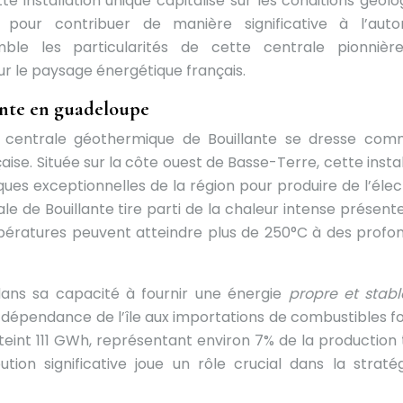
te installation unique capitalise sur les conditions géolo
pour contribuer de manière significative à l’auto
ble les particularités de cette centrale pionnièr
r le paysage énergétique français.
ante en guadeloupe
a centrale géothermique de Bouillante se dresse co
ise. Située sur la côte ouest de Basse-Terre, cette instal
ues exceptionnelles de la région pour produire de l’élect
le de Bouillante tire parti de la chaleur intense présent
températures peuvent atteindre plus de 250°C à des profo
dans sa capacité à fournir une énergie
propre et stab
 dépendance de l’île aux importations de combustibles fos
tteint 111 GWh, représentant environ 7% de la production 
bution significative joue un rôle crucial dans la straté