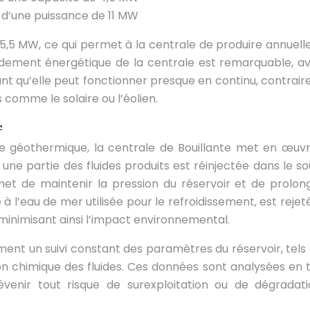
, d’une puissance de 11 MW
 15,5 MW, ce qui permet à la centrale de produire annuel
endement énergétique de la centrale est remarquable, a
iant qu’elle peut fonctionner presque en continu, contrai
comme le solaire ou l’éolien.
e
ce géothermique, la centrale de Bouillante met en œuv
 une partie des fluides produits est réinjectée dans le so
met de maintenir la pression du réservoir et de prolon
 à l’eau de mer utilisée pour le refroidissement, est reje
minimisant ainsi l’impact environnemental.
ment un suivi constant des paramètres du réservoir, tels 
on chimique des fluides. Ces données sont analysées en
révenir tout risque de surexploitation ou de dégradat