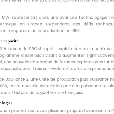
hermie en France. La construction de l’unité s’acheva en
 4,5 MW, représentait alors une avancée technologique m
thermique en France. Cependant, des défis techniq
tion temporaire de la production en 1993.
e capacité
95 lorsque le BRGM reprit l’exploitation de la centrale.
ogramme d’extension visant à augmenter significativem
01, une nouvelle campagne de forages exploratoires fut 
eaux puits, dont trois se révélèrent aptes à la production
e Bouillante 2, une unité de production plus puissante m
MW, cette nouvelle installation porta la puissance totale
ans l’histoire de la géothermie française.
ologies
nonce prometteur, avec plusieurs projets d’expansion à l’