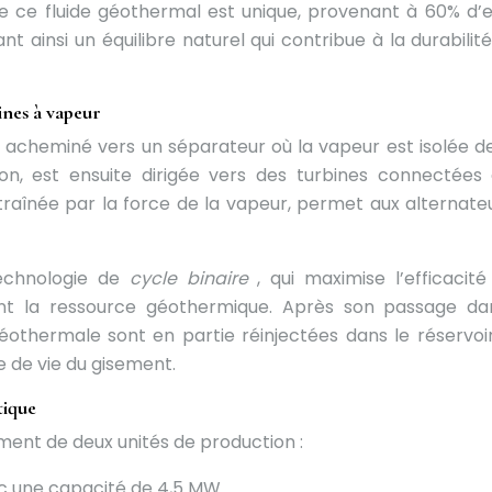
de ce fluide géothermal est unique, provenant à 60% d’
nt ainsi un équilibre naturel qui contribue à la durabilit
ines à vapeur
est acheminé vers un séparateur où la vapeur est isolée de
ion, est ensuite dirigée vers des turbines connectées
ntraînée par la force de la vapeur, permet aux alternate
technologie de
cycle binaire
, qui maximise l’efficacité
ant la ressource géothermique. Après son passage da
éothermale sont en partie réinjectées dans le réservoi
e de vie du gisement.
tique
ement de deux unités de production :
vec une capacité de 4,5 MW