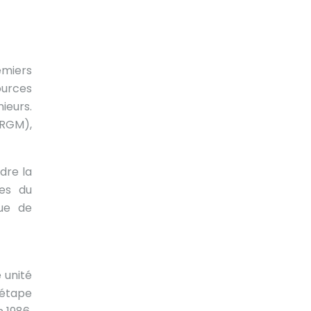
emiers
ources
nieurs.
BRGM),
dre la
ses du
que de
 unité
 étape