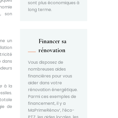
giques
sont plus économiques à
nomie
long terme.
e, son
Financer sa
mme un
lation
rénovation
ricité
e dans
Vous disposez de
ndeurs
nombreuses aides
financières pour vous
aider dans votre
le
à la
rénovation énergétique.
siles.
Parmi ces exemples de
totale
financement, il y a
gie de
MaPrimeRénov’, l’éco-
PTZ, les aides locales, les