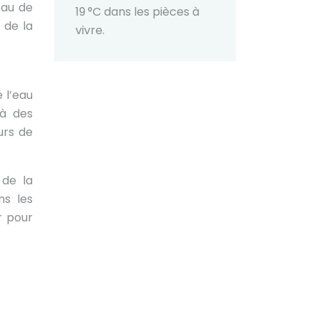
eau de
19 °C dans les pièces à
é de la
vivre.
 l’eau
 à des
urs de
 de la
ns les
r pour