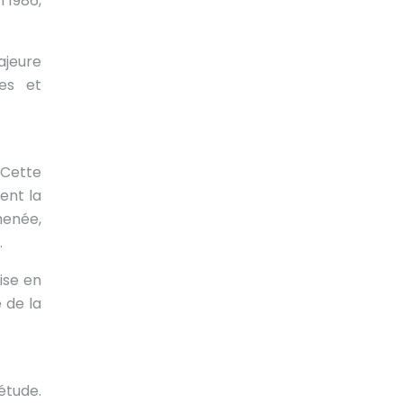
 1986,
ajeure
ues et
 Cette
ent la
menée,
.
ise en
 de la
étude.