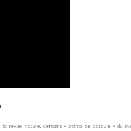
s
 la revue Nature, certains « points de bascule » du s