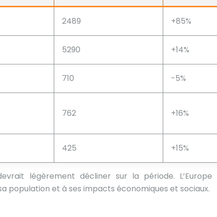
2489
+85%
5290
+14%
710
-5%
762
+16%
425
+15%
devrait légèrement décliner sur la période. L’Europe
 sa population et à ses impacts économiques et sociaux.