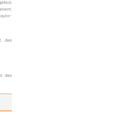
lisol,
ivent.
 auto-
t des
nt des